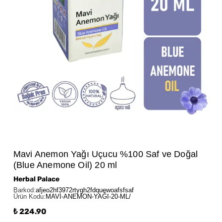
Mavi Anemon Yağı Uçucu %100 Saf ve Doğal
(Blue Anemone Oil) 20 ml
Herbal Palace
Barkod
:
afjeo2hf3972rtygh2fdquewoafsfsaf
Ürün Kodu
:
MAVİ-ANEMON-YAĞI-20-ML/
₺ 224.90